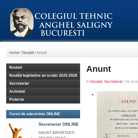
Home
/
Noutati
/
Anunt
Anunt
Noutati
Noutăți legislative an scolar 2025-2026
In
Noutati
,
Secretariat
/
29 Jun
Secretariat
Activitati
Proiecte
Cereri de adeverinte ONLINE
Secretariat ONLINE
ANUNT IMPORTANT!