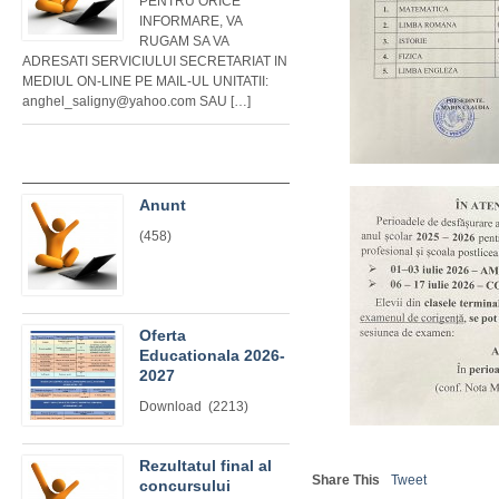
PENTRU ORICE
INFORMARE, VA
RUGAM SA VA
ADRESATI SERVICIULUI SECRETARIAT IN
MEDIUL ON-LINE PE MAIL-UL UNITATII:
anghel_saligny@yahoo.com SAU […]
Anunt
(458)
Oferta
Educationala 2026-
2027
Download (2213)
Rezultatul final al
Share This
Tweet
concursului