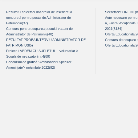
Rezultatul selectarii dosarelor de inscriere la
Secretariat ONLINE(
concursul pentru postul de Administrator de
Acte necesare pentru î
Patrimoniu(37)
a, Filiera Vocaţională,
Concurs pentru ocuparea postului vacant de
2021(3184)
Administrator de Patrimoniu(48)
Oferta Educationala 
REZULTAT PROBA INTERVIU ADMINISTRATOR DE
Consurs de ocupare a 
PATRIMONIU(85)
Oferta Educationala 
Proiectul VEDEM CU SUFLETUL – voluntariat la
Scoala de nevazatori nr.4(89)
Concursul de grafică ”Ambasadorii Speciilor
Amenințate”- noiembrie 2022(92)