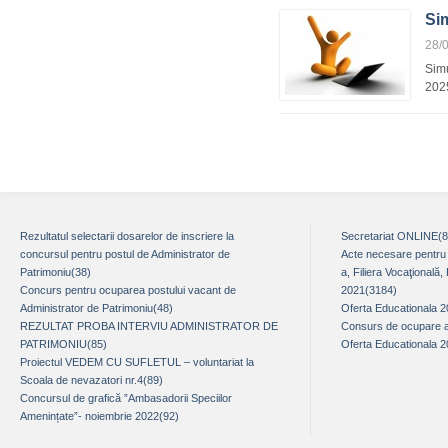
Si
28/
Sim
202
Rezultatul selectarii dosarelor de inscriere la
Secretariat ONLINE(
concursul pentru postul de Administrator de
Acte necesare pentru î
Patrimoniu(38)
a, Filiera Vocaţională,
Concurs pentru ocuparea postului vacant de
2021(3184)
Administrator de Patrimoniu(48)
Oferta Educationala 
REZULTAT PROBA INTERVIU ADMINISTRATOR DE
Consurs de ocupare a 
PATRIMONIU(85)
Oferta Educationala 
Proiectul VEDEM CU SUFLETUL – voluntariat la
Scoala de nevazatori nr.4(89)
Concursul de grafică ”Ambasadorii Speciilor
Amenințate”- noiembrie 2022(92)