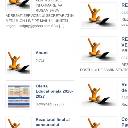
PENTRU ORICE
RE
INFORMARE, VA
RUGAM SA VA
09/
ADRESATI SERVICIULUI SECRETARIAT IN
REZU
MEDIUL ON-LINE PE MAIL-UL UNITATII:
pe 
anghel_saligny@yahoo.com SAU […]
RE
VE
PA
Anunt
03/
(471)
REZ
POSTULUI DE ADMINISTRATO
Rez
Oferta
de
Educationala 2026-
2027
24/
Download (2236)
Rezu
Co
Rezultatul final al
concursului
Pa