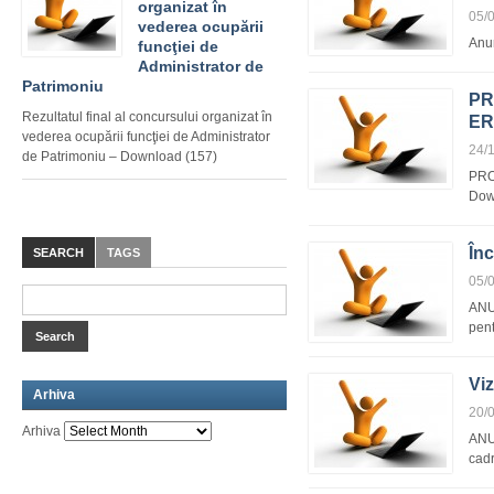
organizat în
05/
vederea ocupării
Anun
funcţiei de
Administrator de
Patrimoniu
PR
Rezultatul final al concursului organizat în
ER
vederea ocupării funcţiei de Administrator
24/
de Patrimoniu – Download (157)
PRO
Dow
În
SEARCH
TAGS
05/
ANUN
pent
Viz
Arhiva
20/
Arhiva
ANUN
cadr