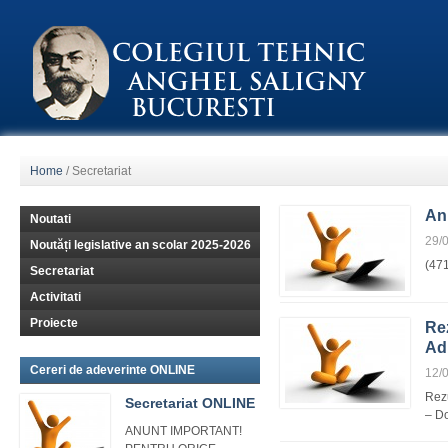
Home
/
Secretariat
An
Noutati
29/
Noutăți legislative an scolar 2025-2026
(47
Secretariat
Activitati
Proiecte
Rez
Ad
Cereri de adeverinte ONLINE
12/
Rezu
Secretariat ONLINE
– D
ANUNT IMPORTANT!