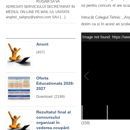
RUGAM SA VA
se pentru concurs el are oca
ADRESATI SERVICIULUI SECRETARIAT IN
MEDIUL ON-LINE PE MAIL-UL UNITATII:
anghel_saligny@yahoo.com SAU […]
Intrucât Colegiul Tehnic ,,Ang
dorim ca și în acest an școlar
Image not found: https://www
Anunt
(457)
Oferta
Educationala 2026-
2027
Download (2199)
Rezultatul final al
–
/
8
concursului
organizat în
(159)
vederea ocupării