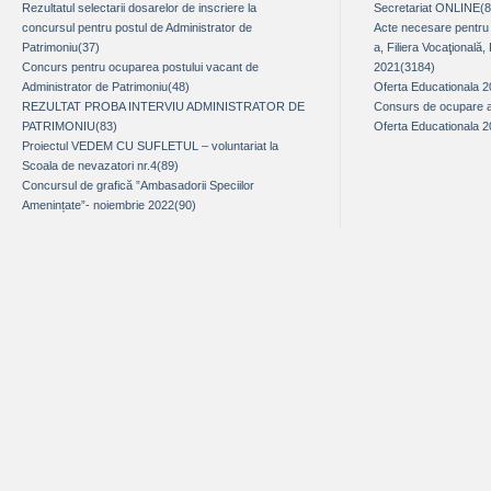
Rezultatul selectarii dosarelor de inscriere la
Secretariat ONLINE(
concursul pentru postul de Administrator de
Acte necesare pentru î
Patrimoniu(37)
a, Filiera Vocaţională,
Concurs pentru ocuparea postului vacant de
2021(3184)
Administrator de Patrimoniu(48)
Oferta Educationala 
REZULTAT PROBA INTERVIU ADMINISTRATOR DE
Consurs de ocupare a 
PATRIMONIU(83)
Oferta Educationala 
Proiectul VEDEM CU SUFLETUL – voluntariat la
Scoala de nevazatori nr.4(89)
Concursul de grafică ”Ambasadorii Speciilor
Amenințate”- noiembrie 2022(90)