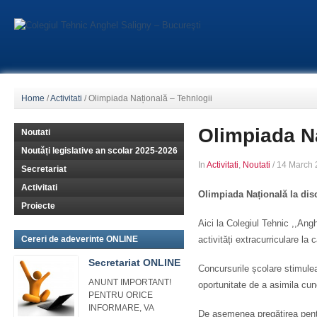
Home
/
Activitati
/
Olimpiada Națională – Tehnlogii
Olimpiada Na
Noutati
Noutăți legislative an scolar 2025-2026
In
Activitati
,
Noutati
/
14 March 
Secretariat
Activitati
Olimpiada Națională la disc
Proiecte
Aici la Colegiul Tehnic ,,Angh
Cereri de adeverinte ONLINE
activități extracurriculare la
Secretariat ONLINE
Concursurile școlare stimuleaz
ANUNT IMPORTANT!
oportunitate de a asimila cun
PENTRU ORICE
INFORMARE, VA
De asemenea pregătirea pentru