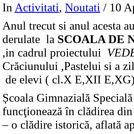
In
Activitati
,
Noutati
/
10 A
Anul trecut si anul acesta au
derulate la
SCOALA DE N
,in cadrul proiectului
VED
Crăciunului ,Pastelui si a zil
de elevi ( cl.X E,XII E,XG)
Școala Gimnazială Specială 
funcţionează în clădirea din 
– o clădire istorică, aflată 