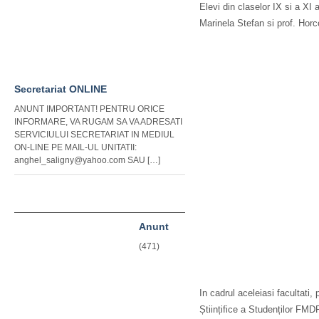
Elevi din claselor IX si a XI 
Marinela Stefan si prof. Hor
Secretariat ONLINE
ANUNT IMPORTANT! PENTRU ORICE
INFORMARE, VA RUGAM SA VA ADRESATI
SERVICIULUI SECRETARIAT IN MEDIUL
ON-LINE PE MAIL-UL UNITATII:
anghel_saligny@yahoo.com SAU […]
Anunt
(471)
In cadrul aceleiasi facultati
Științifice a Studenților FMD