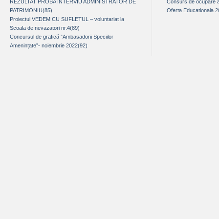
REZULTAT PROBA INTERVIU ADMINISTRATOR DE
Consurs de ocupare a 
PATRIMONIU(85)
Oferta Educationala 
Proiectul VEDEM CU SUFLETUL – voluntariat la
Scoala de nevazatori nr.4(89)
Concursul de grafică ”Ambasadorii Speciilor
Amenințate”- noiembrie 2022(92)