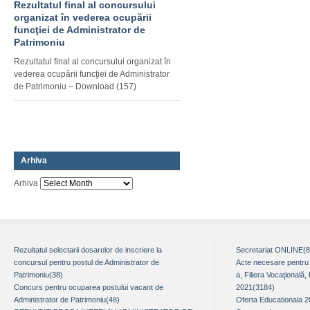
Rezultatul final al concursului
organizat în vederea ocupării
funcţiei de Administrator de
Patrimoniu
Rezultatul final al concursului organizat în
vederea ocupării funcţiei de Administrator
de Patrimoniu – Download (157)
Arhiva
Arhiva
Rezultatul selectarii dosarelor de inscriere la
Secretariat ONLINE(
concursul pentru postul de Administrator de
Acte necesare pentru î
Patrimoniu(38)
a, Filiera Vocaţională,
Concurs pentru ocuparea postului vacant de
2021(3184)
Administrator de Patrimoniu(48)
Oferta Educationala 