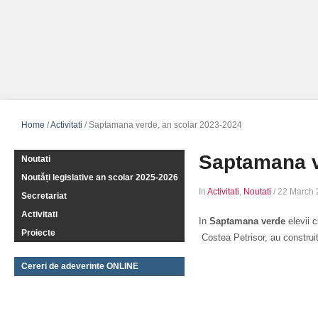
Home
/
Activitati
/
Saptamana verde, an scolar 2023-2024
Saptamana v
Noutati
Noutăți legislative an scolar 2025-2026
In
Activitati
,
Noutati
/
22 March 
Secretariat
Activitati
In
Saptamana verde
elevii 
Proiecte
Costea Petrisor, au construi
Cereri de adeverinte ONLINE