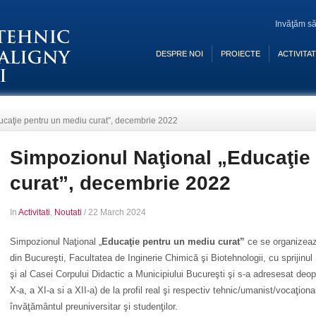
Invăţăm să
DESPRE NOI
PROIECTE
ACTIVITAT
ucaţie pentru un mediu curat”, decembrie 2022
Simpozionul Naţional „Educaţie
curat”, decembrie 2022
In
Activitati
,
Noutati
/
22 March 2024
Simpozionul Naţional „
Educaţie pentru un mediu curat”
ce se organizea
din Bucureşti, Facultatea de Inginerie Chimică şi Biotehnologii, cu sprijin
şi al Casei Corpului Didactic a Municipiului Bucureşti şi s-a adresesat deopot
X-a, a XI-a si a XII-a) de la profil real şi respectiv tehnic/umanist/vocaţion
învăţământul preuniversitar şi studenţilor.