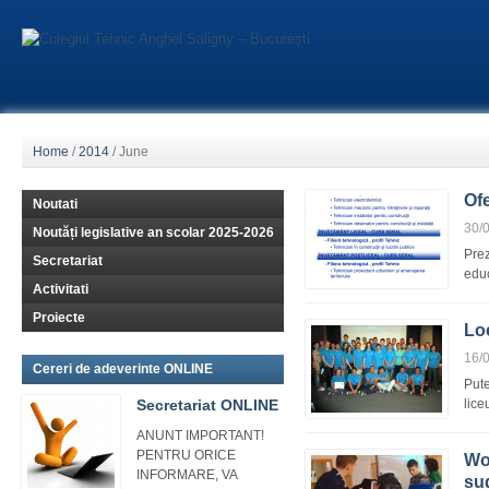
Home
/
2014
/
June
Of
Noutati
30/
Noutăți legislative an scolar 2025-2026
Prez
Secretariat
edu
Activitati
Proiecte
Loc
16/
Cereri de adeverinte ONLINE
Pute
Secretariat ONLINE
lice
ANUNT IMPORTANT!
PENTRU ORICE
Wo
INFORMARE, VA
sud