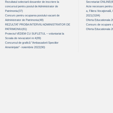
Rezultatul selectarii dosarelor de inscriere la
Secretariat ONLINE(
concursul pentru postul de Administrator de
Acte necesare pentru î
Patrimoniu(37)
a, Filiera Vocaţională,
Concurs pentru ocuparea postului vacant de
2021(3184)
Administrator de Patrimoniu(48)
Oferta Educationala 
REZULTAT PROBA INTERVIU ADMINISTRATOR DE
Consurs de ocupare a 
PATRIMONIU(81)
Oferta Educationala 
Proiectul VEDEM CU SUFLETUL – voluntariat la
Scoala de nevazatori nr.4(89)
Concursul de grafică ”Ambasadorii Speciilor
Amenințate”- noiembrie 2022(90)