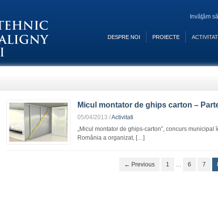
Invăţăm să
DESPRE NOI
PROIECTE
ACTIVITAT
Micul montator de ghips carton – Part
05/04/2013
/
Activitati
„Micul montator de ghips-carton”, concurs municip
România a organizat, […]
← Previous
1
…
6
7