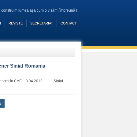
 construim lumea aşa cum o visăm. Împreună !
I
REVISTE
SECRETARIAT
CONTACT
ener Siniat Romania
al înscris în CAE – 3.04.2013 Siniat
8