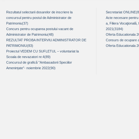
Rezultatul selectarii dosarelor de inscriere la
Secretariat ONLINE(
concursul pentru postul de Administrator de
Acte necesare pentru î
Patrimoniu(37)
a, Filiera Vocaţională,
Concurs pentru ocuparea postului vacant de
2021(3184)
Administrator de Patrimoniu(48)
Oferta Educationala 
REZULTAT PROBA INTERVIU ADMINISTRATOR DE
Consurs de ocupare a 
PATRIMONIU(83)
Oferta Educationala 
Proiectul VEDEM CU SUFLETUL – voluntariat la
Scoala de nevazatori nr.4(89)
Concursul de grafică ”Ambasadorii Speciilor
Amenințate”- noiembrie 2022(90)