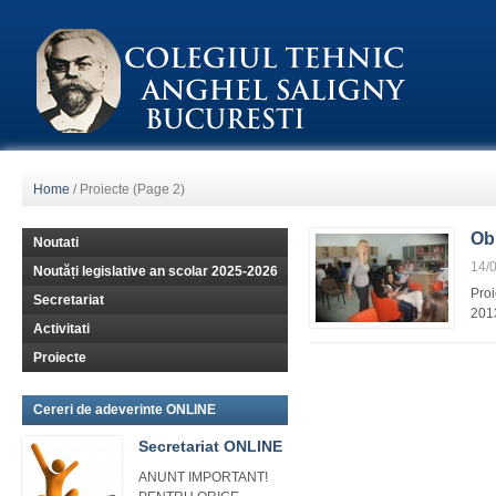
Home
/
Proiecte
(Page 2)
Obi
Noutati
14/
Noutăți legislative an scolar 2025-2026
Proi
Secretariat
2013
Activitati
Proiecte
Cereri de adeverinte ONLINE
Secretariat ONLINE
ANUNT IMPORTANT!